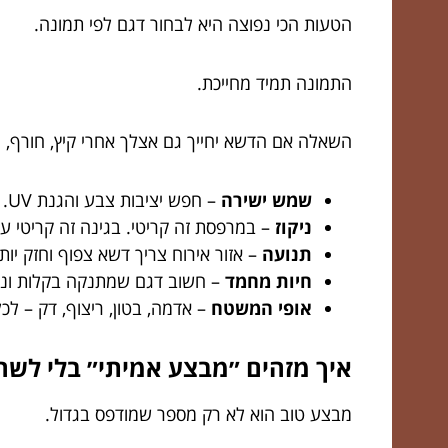
הטעות הכי נפוצה היא לבחור דגם לפי תמונה.
התמונה תמיד מחייכת.
השאלה אם הדשא יחייך גם אצלך אחרי קיץ, חורף, יל
שמש ישירה
– חפש יציבות צבע והגנת UV. אם לא, הירוק יהפוך ל״נוסטלגי״.
ניקוז
– במרפסת זה קריטי. בגינה זה קריטי עו
תנועה
– אזור אירוח צריך דשא צפוף וחזק יות
חיות מחמד
– חשוב דגם שמתנקה בקלות ונש
אופי המשטח
– אדמה, בטון, ריצוף, דק – ל
איך מזהים ״מבצע אמיתי״ בלי לשח
מבצע טוב הוא לא רק מספר שמודפס בגדול.