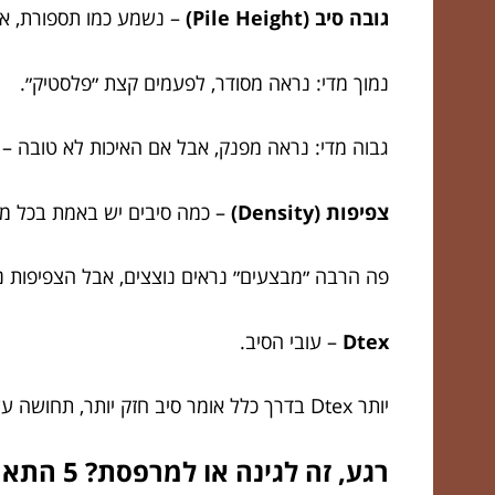
גובה סיב (Pile Height)
– נשמע כמו תספורת, א
נמוך מדי: נראה מסודר, לפעמים קצת ״פלסטיק״.
גבוה מדי: נראה מפנק, אבל אם האיכות לא טובה – 
צפיפות (Density)
– כמה סיבים יש באמת בכל מ
פה הרבה ״מבצעים״ נראים נוצצים, אבל הצפיפות נ
Dtex
– עובי הסיב.
יותר Dtex בדרך כלל אומר סיב חזק יותר, תחושה עשירה יותר, ופחות דרמות עם שחיקה.
רגע, זה לגינה או למרפסת? 5 התאמות שחוסכות כאב ראש