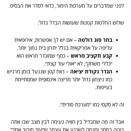
לפני שמדברים על מערכות הימור, כדאי לסדר את הבסיס.
שלוש החלטות קטנות שעושות הבדל גדול:
בחר סוג רולטה
– אם יש לך אפשרות, אירופאית
עדיפה על אמריקאית בגלל יתרון בית נמוך יותר.
קבע תקציב מראש
– כסף שמוגדר מראש הוא
״כללי משחק״, לא ״אולי עוד קצת״.
הגדר נקודת יציאה
– רווח קטן שננעל בזמן מרגיש
כמו ניצחון גדול יותר מריצה אינסופית שמסתיימת
בעייפות.
זה לא סקסי כמו ״מערכת סודית״.
אבל זה מה שמבדיל בין חוויה נעימה לבין מצב שבו אתה
בוהה במסך ומנסה לשכנע את עצמך ש״עוד סיבוב אחד״