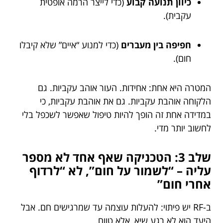
כיוון תנועה קבוע
(כדי לייצר הרמה אופטית
עקבית).
חפיפה בין מעברים
(כדי למנוע “איים” שלא קיבלו
חום).
המטרה היא אחת: אחידות. העור אוהב עקביות. גם
הלקוחה אוהבת עקביות. גם את אוהבת עקביות, כי
במדידה אחת זה הופך להיות טיפול שאפשר לשכפל בלי
לחשוב יותר מדי.
שלב 3: הטכניקה שאף אחד לא מספר
עליה – “לשמור על חום”, לא “לרדוף
אחרי חום”
ב-RF יש פיתוי: להעלות עוצמה עד שמרגישים חם. אבל
היעד הוא לא רגע שיא, אלא טווח.