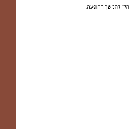
קהל” להמשך ההופעה.